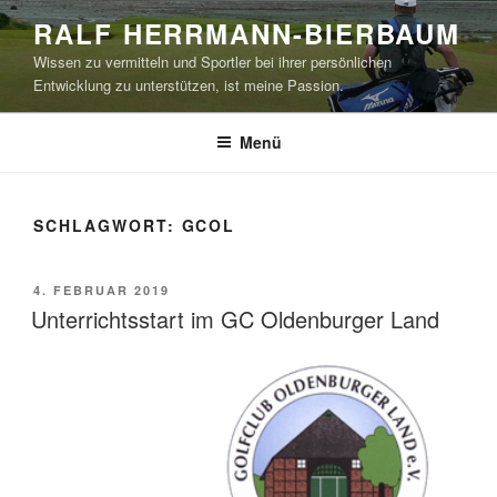
Zum
RALF HERRMANN-BIERBAUM
Inhalt
Wissen zu vermitteln und Sportler bei ihrer persönlichen
springen
Entwicklung zu unterstützen, ist meine Passion.
Menü
SCHLAGWORT:
GCOL
VERÖFFENTLICHT
4. FEBRUAR 2019
AM
Unterrichtsstart im GC Oldenburger Land